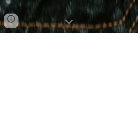
Dos hijos, una
experiencia increíble.
En este sitio, documentamos los aspectos
divertidos que aprendimos criando a
nuestros hijos. Como padres por segunda
vez, creímos que sabíamos lo que se